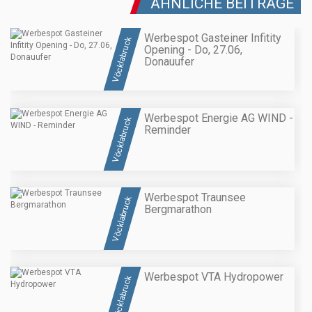
ÄHNLICHE BEITRÄGE
Werbespot Gasteiner Infitity
Vöcklabruck
Opening - Do, 27.06,
Donauufer
Werbespot Energie AG WIND -
Vöcklabruck
Reminder
Werbespot Traunsee
Vöcklabruck
Bergmarathon
Werbespot VTA Hydropower
Vöcklabruck