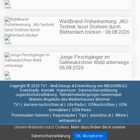
Waldbrand-Früherkennung: JKU-
Technik lässt Drohnen durch
Blätterdach blicken - 06.08.2026
Junge Pirschgänger im
Gallneukirchner Wald unterwegs -
06.08.2026
Copyright © 2026 TV1 -
Web Design & Entwicklung von MELHORN.EU
Downloads
Kontakt
Impressum
Datenschutzerklärung
Jugendschutzerklärung
Teilnahmebedingungen Gewinnspiel
Weitere Angebote des Medienhauses Wimmer:
TV1
|
karriere.nachrichten.at
|
Life Radio
|
OÖNachrichten
|
OÖN
Immobilien
|
OÖN Reise
Promenaden Galerien
|
Regionaljobs
|
Tips
|
wasistlos.at
|
4More
|
wirtrauern.at
Unsere Webseite nutzt Cookies.
Mehr dazu finden Sie in unserer
Datenschutzerklärung.
OK. Akzeptieren.