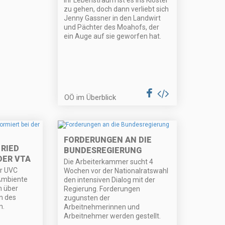
Ihr Lebenstraum ist es ins Kloster
zu gehen, doch dann verliebt sich
Jenny Gassner in den Landwirt
und Pächter des Moahofs, der
ein Auge auf sie geworfen hat.
OÖ im Überblick
FORDERUNGEN AN DIE
 RIED
BUNDESREGIERUNG
DER VTA
Die Arbeiterkammer sucht 4
r UVC
Wochen vor der Nationalratswahl
Ambiente
den intensiven Dialog mit der
m über
Regierung. Forderungen
n des
zugunsten der
n.
Arbeitnehmerinnen und
Arbeitnehmer werden gestellt.