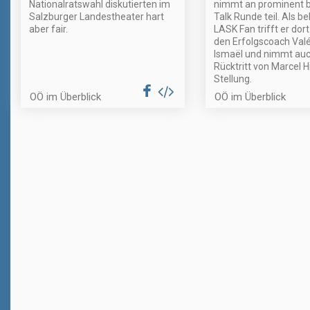
Nationalratswahl diskutierten im
nimmt an prominent b
Salzburger Landestheater hart
Talk Runde teil. Als 
aber fair.
LASK Fan trifft er dor
den Erfolgscoach Valé
Ismaël und nimmt au
Rücktritt von Marcel H
Stellung.
OÖ im Überblick
OÖ im Überblick