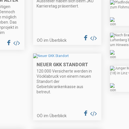
IM ALTER
Aussteller haben sich beim JKU
Karrieretag präsentiert.
ötigen
 Dennoch
e möglich
leben. Das
projekt in
 im
OÖ im Überblick
NEUER GKK STANDORT
120.000 Versicherte werden in
Vöcklabruck von einem neuen
Standort der
Gebietskrankenkasse aus
betreut.
OÖ im Überblick