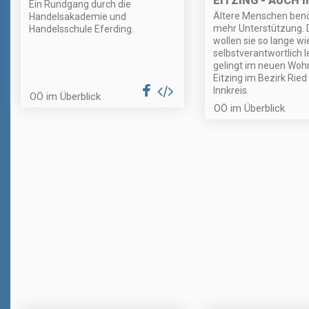
EITZING - AUCH 
Ein Rundgang durch die
Ältere Menschen ben
Handelsakademie und
mehr Unterstützung.
Handelsschule Eferding.
wollen sie so lange wi
selbstverantwortlich 
gelingt im neuen Wohn
Eitzing im Bezirk Ried
Innkreis.
OÖ im Überblick
OÖ im Überblick