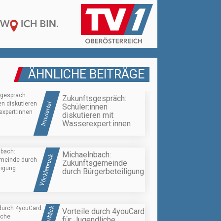
ÄHNLICHE BEITRÄGE
Zukunftsgespräch:
Innviertel
Schüler:innen
diskutieren mit
Wasserexpert:innen
Michaelnbach:
Vöcklabruck
Zukunftsgemeinde
durch Bürgerbeteiligung
Vorteile durch 4youCard
für Jugendliche