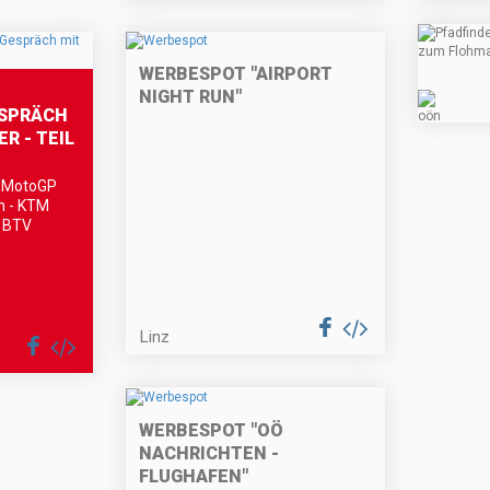
WERBESPOT "AIRPORT
NIGHT RUN"
ESPRÄCH
R - TEIL
e MotoGP
on - KTM
m BTV
Linz
WERBESPOT "OÖ
NACHRICHTEN -
FLUGHAFEN"