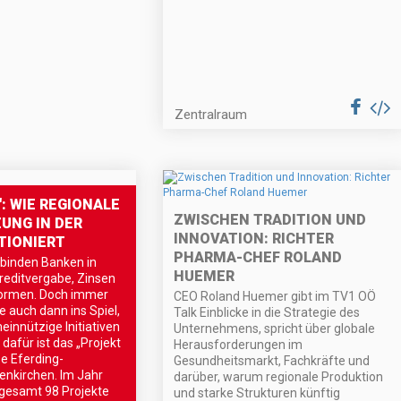
Zentralraum
": WIE REGIONALE
ZWISCHEN TRADITION UND
UNG IN DER
INNOVATION: RICHTER
TIONIERT
PHARMA-CHEF ROLAND
rbinden Banken in
HUEMER
Kreditvergabe, Zinsen
formen. Doch immer
CEO Roland Huemer gibt im TV1 OÖ
 auch dann ins Spiel,
Talk Einblicke in die Strategie des
innützige Initiativen
Unternehmens, spricht über globale
 dafür ist das „Projekt
Herausforderungen im
e Eferding-
Gesundheitsmarkt, Fachkräfte und
nkirchen. Im Jahr
darüber, warum regionale Produktion
gesamt 98 Projekte
und starke Strukturen künftig