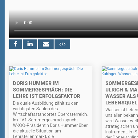
DORIS HUMMER IM
SOMMERGESP
SOMMERGESPRÄCH: DIE
ULRICH & MA
LEHRE IST ERFOLGSFAKTOR
WASSER ALS 
LEBENSQUEL
Die duale Ausbildung zählt zu den
wichtigsten Säulen des
Wasser ist Leben
Wirtschaftsstandortes Oberösterreich.
uns allen bekannt
Im TV1-Sommergespräch spricht
wird Wasser wel
WKOÖ-Präsidentin Doris Hummer über
strategischen un
die aktuelle Situation am
Instrument. Im
Lehrstellenmarkt, die
der Donauschlin