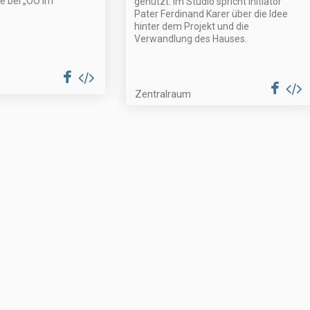
te bei „OÖ im
genutzt. Im Studio spricht Initiator
Pater Ferdinand Karer über die Idee
hinter dem Projekt und die
Verwandlung des Hauses.
Zentralraum