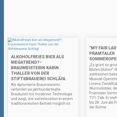
"MY FAIR LAD
PRAMTALER
ALKOHOLFREIES BIER ALS
SOMMEROPER
MEGATREND?–
„Es grünt so grü
BRAUMEISTERIN KARIN
Blüten blühen“: N
THALLER VON DER
zahlreichen beka
STIFTSBRAUEREI SCHLÄGL
Musical-Operette
Lorenz Zwicklhub
Als diplomierte Braumeisterin
Wurmsdobler, de
verbindet sie jahrhundertealte
Pramtaler Somm
Braukunst mit moderner Technologie
TV1-Talk. Er steh
und zeigt, wie viel Innovation in einem
bis 28. Juni als 
traditionsreichen Betrieb möglich ist.
der Bühne.