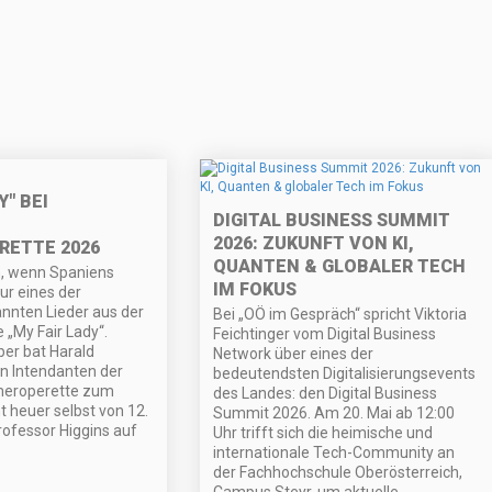
Y" BEI
DIGITAL BUSINESS SUMMIT
2026: ZUKUNFT VON KI,
ETTE 2026
QUANTEN & GLOBALER TECH
n, wenn Spaniens
IM FOKUS
ur eines der
nnten Lieder aus der
Bei „OÖ im Gespräch“ spricht Viktoria
 „My Fair Lady“.
Feichtinger vom Digital Business
er bat Harald
Network über eines der
n Intendanten der
bedeutendsten Digitalisierungsevents
eroperette zum
des Landes: den Digital Business
t heuer selbst von 12.
Summit 2026. Am 20. Mai ab 12:00
Professor Higgins auf
Uhr trifft sich die heimische und
internationale Tech-Community an
der Fachhochschule Oberösterreich,
Campus Steyr, um aktuelle