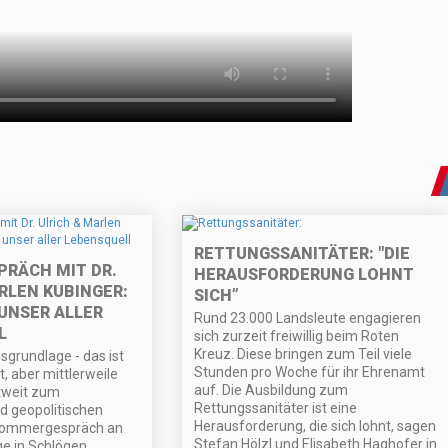
RETTUNGSSANITÄTER: "DIE
RÄCH MIT DR.
HERAUSFORDERUNG LOHNT
RLEN KUBINGER:
SICH”
UNSER ALLER
Rund 23.000 Landsleute engagieren
L
sich zurzeit freiwillig beim Roten
Kreuz. Diese bringen zum Teil viele
sgrundlage - das ist
Stunden pro Woche für ihr Ehrenamt
, aber mittlerweile
auf. Die Ausbildung zum
tweit zum
Rettungssanitäter ist eine
d geopolitischen
Herausforderung, die sich lohnt, sagen
 Sommergespräch an
Stefan Hölzl und Elisabeth Haghofer in
ge in Schlögen