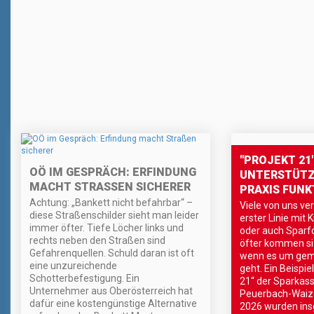
"PROJEKT 21
OÖ IM GESPRÄCH: ERFINDUNG
UNTERSTÜTZ
MACHT STRASSEN SICHERER
PRAXIS FUNK
Achtung: „Bankett nicht befahrbar“ –
Viele von uns ve
diese Straßenschilder sieht man leider
erster Linie mit 
immer öfter. Tiefe Löcher links und
oder auch Spar
rechts neben den Straßen sind
öfter kommen sie
Gefahrenquellen. Schuld daran ist oft
wenn es um geme
eine unzureichende
geht. Ein Beispiel
Schotterbefestigung. Ein
21“ der Sparkass
Unternehmer aus Oberösterreich hat
Peuerbach-Waize
dafür eine kostengünstige Alternative
2026 wurden ins