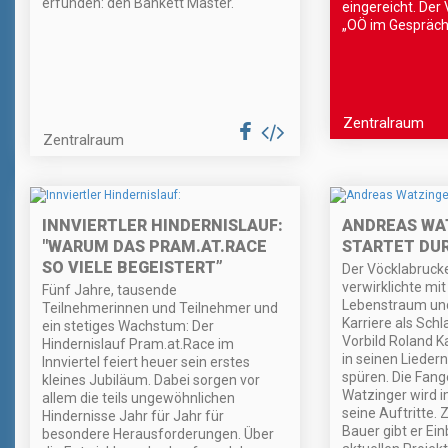
erfunden: den Bankett Master.
eingereicht. Der
„OÖ im Gespräch“
Zentralraum
Zentralraum
INNVIERTLER HINDERNISLAUF:
ANDREAS WA
"WARUM DAS PRAM.AT.RACE
STARTET DU
SO VIELE BEGEISTERT”
Der Vöcklabruck
verwirklichte mit
Fünf Jahre, tausende
Lebenstraum und
Teilnehmerinnen und Teilnehmer und
Karriere als Schl
ein stetiges Wachstum: Der
Vorbild Roland K
Hindernislauf Pram.at.Race im
in seinen Lieder
Innviertel feiert heuer sein erstes
spüren. Die Fan
kleines Jubiläum. Dabei sorgen vor
Watzinger wird 
allem die teils ungewöhnlichen
seine Auftritte. 
Hindernisse Jahr für Jahr für
Bauer gibt er Ein
besondere Herausforderungen. Über