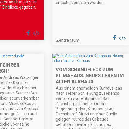
 Vorstand hat dazu in
entscheidend sein werden.
 Einblicke gegeben.
Zentralraum
TZINGER
VOM SCHANDFLECK ZUM
RCH!
KLIMAHAUS: NEUES LEBEN IM
er Andreas Watzinger
ALTEN KURHAUS
 Mitte 40 seinen
 widmet sich seiner
Aus einem ehemaligen Kurhaus, das
agerstar. Sein großes
nach seiner Schließung zusehends
aiser ist unverkennbar
verfallen war, entstand in Bad
n und Musikvideos zu
Dachsberg ein neuer Ort der
gemeinde von Andreas
Begegnung: das „Klimahaus Bad
immer größer, so auch
Dachsberg“. Direkt an einer Quelle
Zu Gast bei Christof
gelegen, wurde das Gebäude
blicke über seine
behutsam revitalisiert und neu