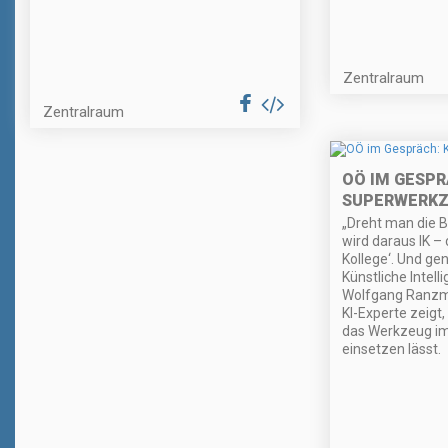
Zentralraum
Zentralraum
OÖ IM GESPRÄ
SUPERWERK
„Dreht man die 
wird daraus IK – d
Kollege‘. Und ge
Künstliche Intell
Wolfgang Ranzma
KI-Experte zeigt,
das Werkzeug im 
einsetzen lässt.