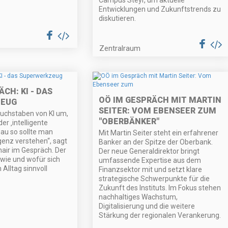
Entwicklungen und Zukunftstrends zu
diskutieren.
Zentralraum
CH: KI - DAS
OÖ IM GESPRÄCH MIT MARTIN
ZEUG
SEITER: VOM EBENSEER ZUM
Buchstaben von KI um,
"OBERBÄNKER"
er ‚intelligente
nau so sollte man
Mit Martin Seiter steht ein erfahrener
igenz verstehen“, sagt
Banker an der Spitze der Oberbank.
ir im Gespräch. Der
Der neue Generaldirektor bringt
 wie und wofür sich
umfassende Expertise aus dem
Alltag sinnvoll
Finanzsektor mit und setzt klare
strategische Schwerpunkte für die
Zukunft des Instituts. Im Fokus stehen
nachhaltiges Wachstum,
Digitalisierung und die weitere
Stärkung der regionalen Verankerung.