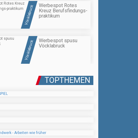
Werbespot Rotes
Vöcklabruck
Kreuz Berufsfindungs-
praktikum
Werbespot spusu
Vöcklabruck
Vöcklabruck
TOPTHEMEN