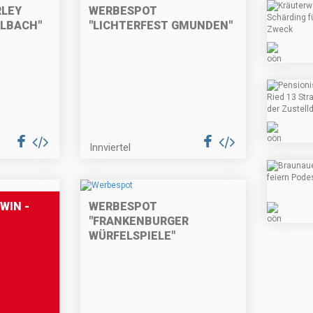
RLEY
WERBESPOT
ELBACH"
"LICHTERFEST GMUNDEN"
Innviertel
WIN -
WERBESPOT
"FRANKENBURGER
WÜRFELSPIELE"