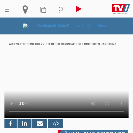
WIE ENTSTEHT EINE HOLZKISTE IN DER WERKSTÄTTE DES INSTITUTES HARTHEIM?