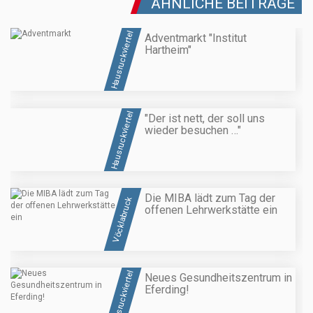
ÄHNLICHE BEITRÄGE
Hausruckviertel
Adventmarkt "Institut
Hartheim"
Hausruckviertel
"Der ist nett, der soll uns
wieder besuchen …"
Die MIBA lädt zum Tag der
Vöcklabruck
offenen Lehrwerkstätte ein
Hausruckviertel
Neues Gesundheitszentrum in
Eferding!